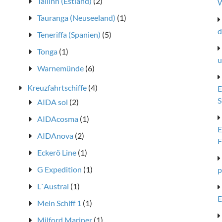
Tallinn (Estland)
(2)
W
Tauranga (Neuseeland)
(1)
d
Teneriffa (Spanien)
(5)
Tonga
(1)
u
Warnemünde
(6)
Kreuzfahrtschiffe
(4)
E
S
AIDA sol
(2)
AIDAcosma
(1)
E
AIDAnova
(2)
F
Eckerö Line
(1)
G Expedition
(1)
p
L`Austral
(1)
E
Mein Schiff 1
(1)
Milford Mariner
(1)