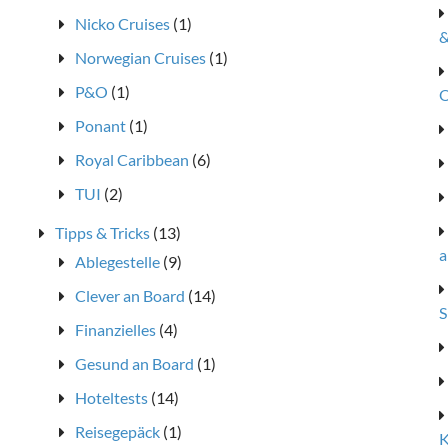
Nicko Cruises
(1)
&
Norwegian Cruises
(1)
P&O
(1)
O
Ponant
(1)
Royal Caribbean
(6)
TUI
(2)
Tipps & Tricks
(13)
a
Ablegestelle
(9)
Clever an Board
(14)
S
Finanzielles
(4)
Gesund an Board
(1)
Hoteltests
(14)
Reisegepäck
(1)
K