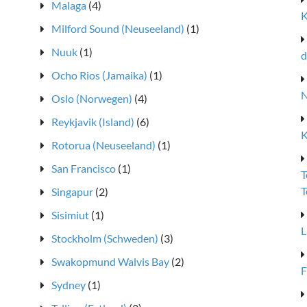
Malaga
(4)
K
Milford Sound (Neuseeland)
(1)
Nuuk
(1)
d
Ocho Rios (Jamaika)
(1)
N
Oslo (Norwegen)
(4)
Reykjavik (Island)
(6)
K
Rotorua (Neuseeland)
(1)
San Francisco
(1)
T
T
Singapur
(2)
Sisimiut
(1)
L
Stockholm (Schweden)
(3)
Swakopmund Walvis Bay
(2)
F
Sydney
(1)