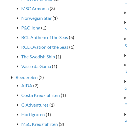
H
MSC Armonia
(3)
Norwegian Star
(1)
P&O Iona
(1)
N
RCL Anthem of the Seas
(5)
S
RCL Ovation of the Seas
(1)
The Swedish Ship
(1)
Vasco da Gama
(1)
K
Reedereien
(2)
AIDA
(7)
G
Costa Kreuzfahrten
(1)
E
G Adventures
(1)
Hurtigruten
(1)
P
MSC Kreuzfahrten
(3)