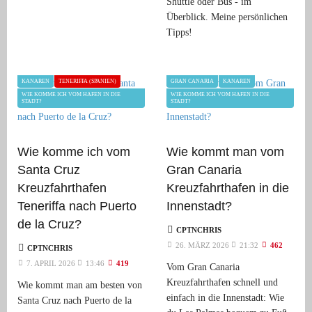
Shuttle oder Bus - im
Überblick. Meine persönlichen
Tipps!
KANAREN
TENERIFFA (SPANIEN)
GRAN CANARIA
KANAREN
WIE KOMME ICH VOM HAFEN IN DIE
WIE KOMME ICH VOM HAFEN IN DIE
STADT?
STADT?
Wie komme ich vom
Wie kommt man vom
Santa Cruz
Gran Canaria
Kreuzfahrthafen
Kreuzfahrthafen in die
Teneriffa nach Puerto
Innenstadt?
de la Cruz?
CPTNCHRIS
26. MÄRZ 2026
21:32
462
CPTNCHRIS
7. APRIL 2026
13:46
419
Vom Gran Canaria
Kreuzfahrthafen schnell und
Wie kommt man am besten von
einfach in die Innenstadt: Wie
Santa Cruz nach Puerto de la