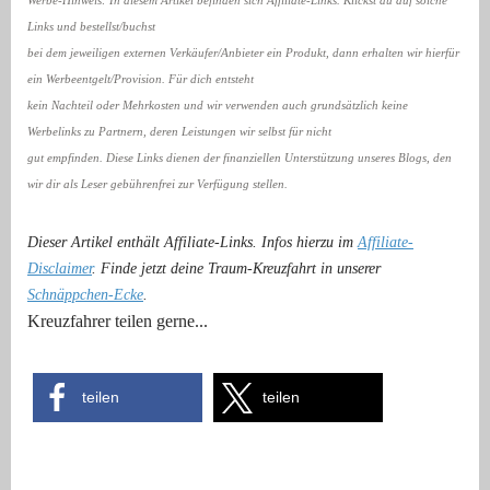
Werbe-Hinweis: In diesem Artikel befinden sich Affiliate-Links. Klickst du auf solche
Links und bestellst/buchst
bei dem jeweiligen externen Verkäufer/Anbieter ein Produkt, dann erhalten wir hierfür
ein Werbeentgelt/Provision. Für dich entsteht
kein Nachteil oder Mehrkosten und wir verwenden auch grundsätzlich keine
Werbelinks zu Partnern, deren Leistungen wir selbst für nicht
gut empfinden. Diese Links dienen der finanziellen Unterstützung unseres Blogs, den
wir dir als Leser gebührenfrei zur Verfügung stellen.
Dieser Artikel enthält Affiliate-Links. Infos hierzu im
Affiliate-
Disclaimer
. Finde jetzt deine Traum-Kreuzfahrt in unserer
Schnäppchen-Ecke
.
Kreuzfahrer teilen gerne...
teilen
teilen