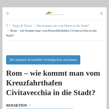
T
T
o
o
g
g
Tipps & Tricks
Wie komme ich vom Hafen in die Stadt?
g
Rom – wie kommt man vom Kreuzfahrthafen Civitavecchia in die
g
Stadt?
l
l
e
e
n
n
a
a
v
Die neuesten Kreuzfahrt-Schnäppchen anschauen
v
i
i
Rom – wie kommt man vom
g
g
a
a
Kreuzfahrthafen
t
t
i
i
Civitavecchia in die Stadt?
o
o
n
n
REDAKTION