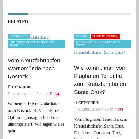
RELATED
WARNEMÜNDE
KANAREN
TENERIFFA (SPANIEN)
WIE KOMME ICH VOM HAFEN IN DIE
WIE KOMME ICH VOM HAFEN IN DIE
STADT?
STADT?
Vom Kreuzfahrthafen
Wie kommt man vom
Warnemünde nach
Flughafen Teneriffa
Rostock
zum Kreuzfahrthafen
CPTNCHRIS
Santa Cruz?
21. APRIL 2026
13:52
364
CPTNCHRIS
Warnemünde Kreuzfahrthafen
8. APRIL 2026
11:57
559
nach Rostock: S-Bahn als beste
Option – günstig, schnell und
Vom Flughafen Teneriffa zum
unkompliziert. Wir sagen wie es
Kreuzfahrthafen Santa Cruz.
geht!
Die besten Optionen: Taxi,