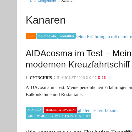
Zielgebiete
Kanaren
Kanaren
AIDA
AIDACOSMA
KANAREN
AIDAcosma im Test – Mein
modernen Kreuzfahrtschiff
CPTNCHRIS
5. AUGUST 2026
9:07
26
AIDAcosma im Test: Meine persönlichen Erfahrungen an 
Balkonkabine und Restaurants.
KANAREN
TENERIFFA (SPANIEN)
WIE KOMME ICH VOM HAFEN IN DIE STADT?