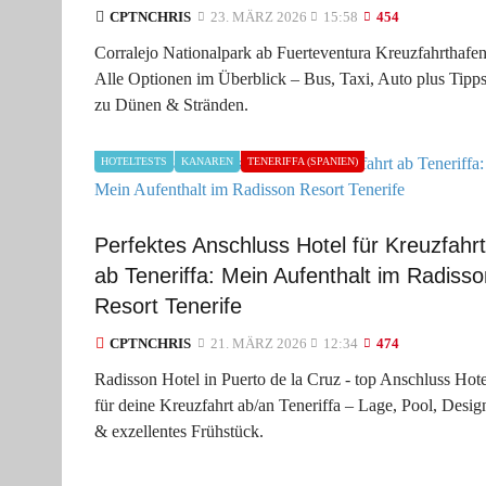
CPTNCHRIS
23. MÄRZ 2026
15:58
454
Corralejo Nationalpark ab Fuerteventura Kreuzfahrthafe
Alle Optionen im Überblick – Bus, Taxi, Auto plus Tipp
zu Dünen & Stränden.
HOTELTESTS
KANAREN
TENERIFFA (SPANIEN)
Perfektes Anschluss Hotel für Kreuzfahrt
ab Teneriffa: Mein Aufenthalt im Radisso
Resort Tenerife
CPTNCHRIS
21. MÄRZ 2026
12:34
474
Radisson Hotel in Puerto de la Cruz - top Anschluss Hote
für deine Kreuzfahrt ab/an Teneriffa – Lage, Pool, Desig
& exzellentes Frühstück.