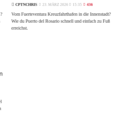
CPTNCHRIS
23. MÄRZ 2026
15:35
436
n?
Vom Fuerteventura Kreuzfahrthafen in die Innenstadt?
s
Wie du Puerto del Rosario schnell und einfach zu Fuß
erreichst.
n
l
n