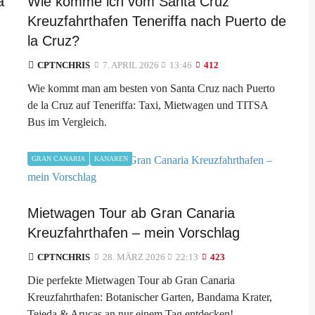
a
Wie komme ich vom Santa Cruz
Kreuzfahrthafen Teneriffa nach Puerto de
la Cruz?
CPTNCHRIS
7. APRIL 2026
13:46
412
Wie kommt man am besten von Santa Cruz nach Puerto
de la Cruz auf Teneriffa: Taxi, Mietwagen und TITSA
Bus im Vergleich.
GRAN CANARIA
KANAREN
Mietwagen Tour ab Gran Canaria
Kreuzfahrthafen – mein Vorschlag
CPTNCHRIS
28. MÄRZ 2026
22:13
423
Die perfekte Mietwagen Tour ab Gran Canaria
Kreuzfahrthafen: Botanischer Garten, Bandama Krater,
Tejeda & Arucas an nur einem Tag entdecken!