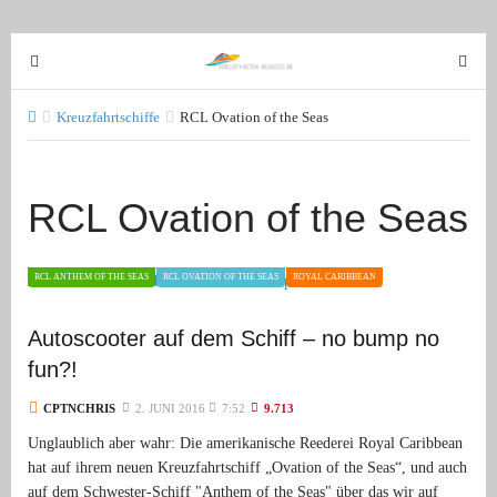
T
T
o
o
g
g
Kreuzfahrtschiffe
RCL Ovation of the Seas
g
g
l
l
e
e
RCL Ovation of the Seas
n
n
a
a
v
v
RCL ANTHEM OF THE SEAS
RCL OVATION OF THE SEAS
ROYAL CARIBBEAN
i
i
g
g
Autoscooter auf dem Schiff – no bump no
a
a
fun?!
t
t
i
i
CPTNCHRIS
2. JUNI 2016
7:52
9.713
o
o
Unglaublich aber wahr: Die amerikanische Reederei Royal Caribbean
n
n
hat auf ihrem neuen Kreuzfahrtschiff „Ovation of the Seas“, und auch
auf dem Schwester-Schiff "Anthem of the Seas" über das wir auf