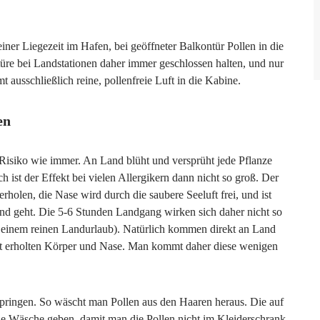
iner Liegezeit im Hafen, bei geöffneter Balkontür Pollen in die
üre bei Landstationen daher immer geschlossen halten, und nur
t ausschließlich reine, pollenfreie Luft in die Kabine.
en
 Risiko wie immer. An Land blüht und versprüht jede Pflanze
h ist der Effekt bei vielen Allergikern dann nicht so groß. Der
holen, die Nase wird durch die saubere Seeluft frei, und ist
nd geht. Die 5-6 Stunden Landgang wirken sich daher nicht so
ei einem reinen Landurlaub). Natürlich kommen direkt an Land
luft erholten Körper und Nase. Man kommt daher diese wenigen
pringen. So wäscht man Pollen aus den Haaren heraus. Die auf
e Wäsche geben, damit man die Pollen nicht im Kleiderschrank