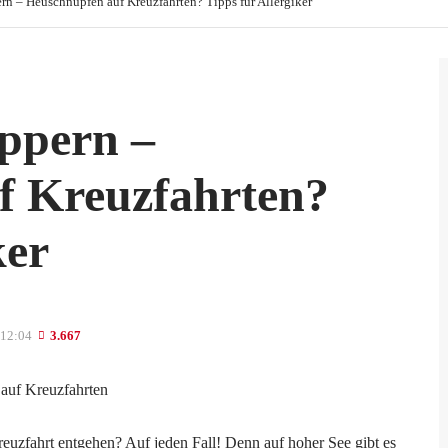
rn – Heuschnupfen auf Kreuzfahrten? Tipps für Allergiker
ippern –
f Kreuzfahrten?
ker
 12:04
3.667
euzfahrt entgehen? Auf jeden Fall! Denn auf hoher See gibt es