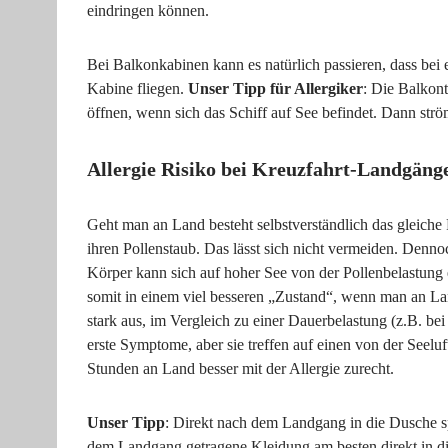
eindringen können.
Bei Balkonkabinen kann es natürlich passieren, dass bei e
Kabine fliegen.
Unser Tipp für Allergiker
: Die Balkont
öffnen, wenn sich das Schiff auf See befindet. Dann ström
Allergie Risiko bei Kreuzfahrt-Landgäng
Geht man an Land besteht selbstverständlich das gleiche
ihren Pollenstaub. Das lässt sich nicht vermeiden. Dennoc
Körper kann sich auf hoher See von der Pollenbelastung er
somit in einem viel besseren „Zustand“, wenn man an La
stark aus, im Vergleich zu einer Dauerbelastung (z.B. b
erste Symptome, aber sie treffen auf einen von der See
Stunden an Land besser mit der Allergie zurecht.
Unser Tipp
: Direkt nach dem Landgang in die Dusche s
dem Landgang getragene Kleidung am besten direkt in di