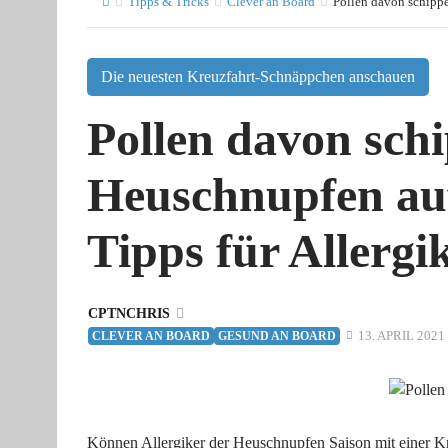
Tipps & Tricks
Clever an Board
Pollen davon schippe
Die neuesten Kreuzfahrt-Schnäppchen anschauen
Pollen davon sch
Heuschnupfen au
Tipps für Allergi
CPTNCHRIS
13. APRIL 2021
CLEVER AN BOARD
GESUND AN BOARD
Können Allergiker der Heuschnupfen Saison mit einer Kr