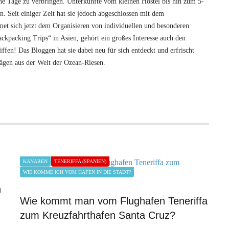
öne Tage zu verbringen. Unterkünfte vom kleinen Hostel bis hin zum 5-
n. Seit einiger Zeit hat sie jedoch abgeschlossen mit dem
et sich jetzt dem Organisieren von individuellen und besonderen
ckpacking Trips“ in Asien, gehört ein großes Interesse auch den
fen! Das Bloggen hat sie dabei neu für sich entdeckt und erfrischt
rägen aus der Welt der Ozean-Riesen.
KANAREN
TENERIFFA (SPANIEN)
WIE KOMME ICH VOM HAFEN IN DIE STADT?
h
Wie kommt man vom Flughafen Teneriffa
zum Kreuzfahrthafen Santa Cruz?