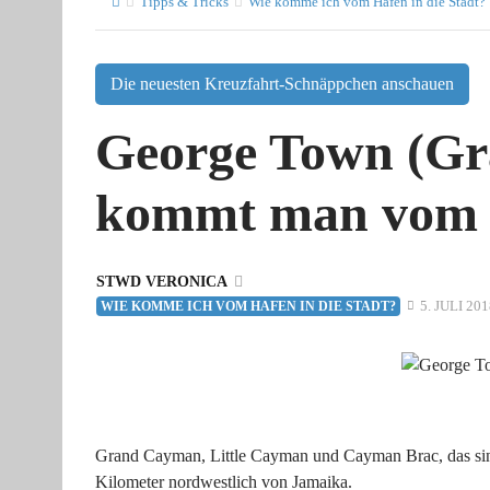
Tipps & Tricks
Wie komme ich vom Hafen in die Stadt?
Die neuesten Kreuzfahrt-Schnäppchen anschauen
George Town (Gr
kommt man vom H
STWD VERONICA
5. JULI 201
WIE KOMME ICH VOM HAFEN IN DIE STADT?
Grand Cayman, Little Cayman und Cayman Brac, das sind
Kilometer nordwestlich von Jamaika.