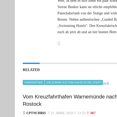
Welt, in dem es sich lohnt ein paar sch
Sterne Bunker kann sie etliche empfehle
Pauschalurlaub von der Stange und widm
Reisen. Neben authentischen „Guided Ba
„Swimming Hotels“: Den Kreuzfahrtschif
euch ab jetzt ab und an mit bunten Beit
RELATED
WARNEMÜNDE
WIE KOMME ICH VOM HAFEN IN DIE STADT?
Vom Kreuzfahrthafen Warnemünde nac
Rostock
CPTNCHRIS
21. APRIL 2026
13:52
367