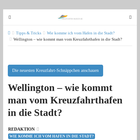
T
T
o
o
g
g
Tipps & Tricks
Wie komme ich vom Hafen in die Stadt?
g
Wellington – wie kommt man vom Kreuzfahrthafen in die Stadt?
g
l
l
e
e
n
n
a
a
Die neuesten Kreuzfahrt-Schnäppchen anschauen
v
v
Wellington – wie kommt
i
i
g
g
man vom Kreuzfahrthafen
a
a
t
t
in die Stadt?
i
i
o
o
n
REDAKTION
n
WIE KOMME ICH VOM HAFEN IN DIE STADT?