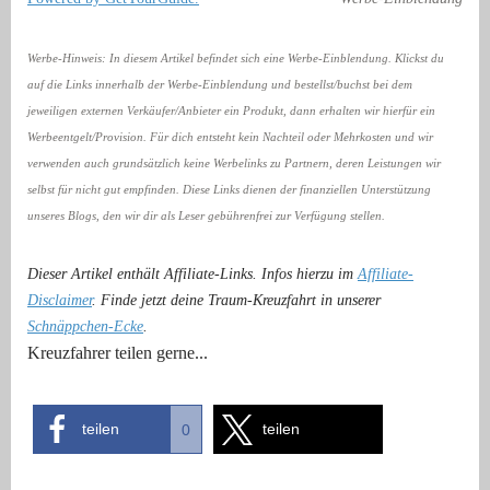
Werbe-Hinweis: In diesem Artikel befindet sich eine Werbe-Einblendung. Klickst du
auf die Links innerhalb der Werbe-Einblendung und bestellst/buchst bei dem
jeweiligen externen Verkäufer/Anbieter ein Produkt, dann erhalten wir hierfür ein
Werbeentgelt/Provision. Für dich entsteht kein Nachteil oder Mehrkosten und wir
verwenden auch grundsätzlich keine Werbelinks zu Partnern, deren Leistungen wir
selbst für nicht gut empfinden. Diese Links dienen der finanziellen Unterstützung
unseres Blogs, den wir dir als Leser gebührenfrei zur Verfügung stellen.
Dieser Artikel enthält Affiliate-Links. Infos hierzu im
Affiliate-
Disclaimer
. Finde jetzt deine Traum-Kreuzfahrt in unserer
Schnäppchen-Ecke
.
Kreuzfahrer teilen gerne...
teilen
teilen
0