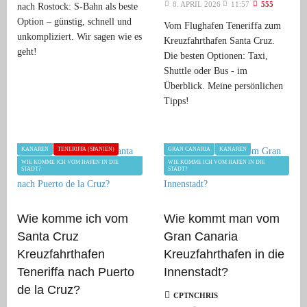
8. APRIL 2026
11:57
555
nach Rostock: S-Bahn als beste
Option – günstig, schnell und
Vom Flughafen Teneriffa zum
unkompliziert. Wir sagen wie es
Kreuzfahrthafen Santa Cruz.
geht!
Die besten Optionen: Taxi,
Shuttle oder Bus - im
Überblick. Meine persönlichen
Tipps!
KANAREN
TENERIFFA (SPANIEN)
GRAN CANARIA
KANAREN
WIE KOMME ICH VOM HAFEN IN DIE
WIE KOMME ICH VOM HAFEN IN DIE
STADT?
STADT?
Wie komme ich vom
Wie kommt man vom
Santa Cruz
Gran Canaria
Kreuzfahrthafen
Kreuzfahrthafen in die
Teneriffa nach Puerto
Innenstadt?
de la Cruz?
CPTNCHRIS