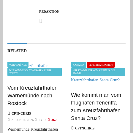
REDAKTION
RELATED
WARNEMÜNDE
KANAREN
TENERIFFA (SPANIEN)
WIE KOMME ICH VOM HAFEN IN DIE
WIE KOMME ICH VOM HAFEN IN DIE
STADT?
STADT?
Vom Kreuzfahrthafen
Wie kommt man vom
Warnemünde nach
Flughafen Teneriffa
Rostock
zum Kreuzfahrthafen
CPTNCHRIS
Santa Cruz?
21. APRIL 2026
13:52
362
CPTNCHRIS
Warnemünde Kreuzfahrthafen