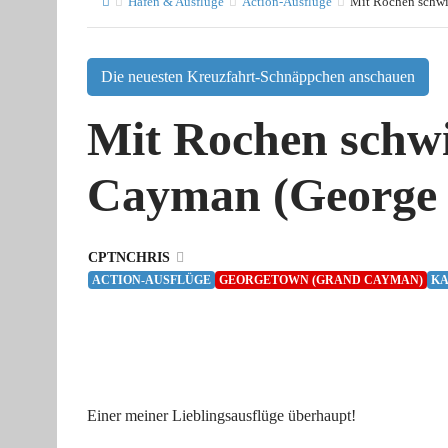
Häfen & Ausflüge
Action-Ausflüge
Mit Rochen schw
Die neuesten Kreuzfahrt-Schnäppchen anschauen
Mit Rochen schw
Cayman (George
CPTNCHRIS
ACTION-AUSFLÜGE
GEORGETOWN (GRAND CAYMAN)
KA
Einer meiner Lieblingsausflüge überhaupt!