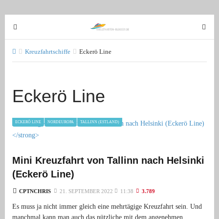
T
T
o
o
g
g
Kreuzfahrtschiffe
Eckerö Line
g
g
l
l
e
e
Eckerö Line
n
n
a
a
v
v
ECKERÖ LINE
NORDEUROPA
TALLINN (ESTLAND)
i
i
g
g
a
a
Mini Kreuzfahrt von Tallinn nach Helsinki
t
t
(Eckerö Line)
i
i
o
o
CPTNCHRIS
21. SEPTEMBER 2022
11:38
3.789
n
n
Es muss ja nicht immer gleich eine mehrtägige Kreuzfahrt sein. Und
manchmal kann man auch das nützliche mit dem angenehmen