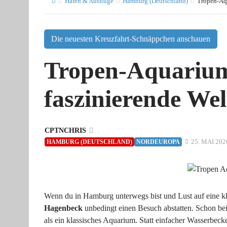
Häfen & Ausflüge
Hamburg (Deutschland)
Tropen-Aqu
Die neuesten Kreuzfahrt-Schnäppchen anschauen
Tropen-Aquariu
faszinierende Wel
CPTNCHRIS
25. MAI 202
HAMBURG (DEUTSCHLAND)
NORDEUROPA
Wenn du in Hamburg unterwegs bist und Lust auf eine kle
Hagenbeck
unbedingt einen Besuch abstatten. Schon beim
als ein klassisches Aquarium. Statt einfacher Wasserbeck