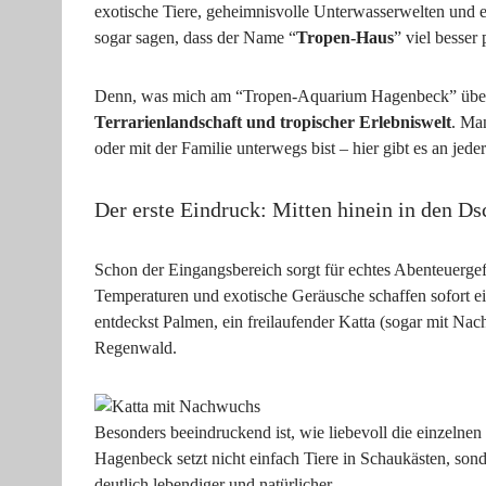
exotische Tiere, geheimnisvolle Unterwasserwelten und e
sogar sagen, dass der Name “
Tropen-Haus
” viel besser
Denn, was mich am “Tropen-Aquarium Hagenbeck” überra
Terrarienlandschaft und tropischer Erlebniswelt
. Man
oder mit der Familie unterwegs bist – hier gibt es an jed
Der erste Eindruck: Mitten hinein in den D
Schon der Eingangsbereich sorgt für echtes Abenteuergef
Temperaturen und exotische Geräusche schaffen sofort e
entdeckst Palmen, ein freilaufender Katta (sogar mit Nac
Regenwald.
Besonders beeindruckend ist, wie liebevoll die einzeln
Hagenbeck setzt nicht einfach Tiere in Schaukästen, son
deutlich lebendiger und natürlicher.