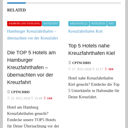
RELATED
HAMBURG (DEUTSCHLAND)
HOTELTESTS
ABLEGESTELLE
HOTELTESTS
KIEL
Top 5 Hotels nahe
Die TOP 5 Hotels am
Kreuzfahrthafen Kiel
Hamburger
CPTNCHRIS
Kreuzfahrthafen –
17. JULI 2026
15:17
104
übernachten vor der
Hotel nahe Kreuzfahrthafen
Kreuzfahrt
Kiel gesucht? Entdecke die Top
5 Unterkünfte in Hafennähe für
CPTNCHRIS
Deine Kreuzfahrt.
22. JULI 2026
15:44
144
Hotel am Hamburg
Kreuzfahrthafen gesucht?
Entdecke unsere TOP5 Hotels
für Deine Übernachtung vor der