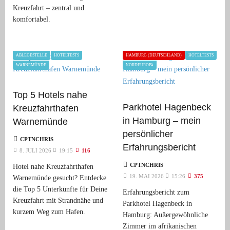
Kreuzfahrt – zentral und
komfortabel.
ABLEGESTELLE
HOTELTESTS
HAMBURG (DEUTSCHLAND)
HOTELTESTS
WARNEMÜNDE
NORDEUROPA
Top 5 Hotels nahe
Parkhotel Hagenbeck
Kreuzfahrthafen
in Hamburg – mein
Warnemünde
persönlicher
CPTNCHRIS
Erfahrungsbericht
8. JULI 2026
19:15
116
CPTNCHRIS
Hotel nahe Kreuzfahrthafen
19. MAI 2026
15:26
375
Warnemünde gesucht? Entdecke
die Top 5 Unterkünfte für Deine
Erfahrungsbericht zum
Kreuzfahrt mit Strandnähe und
Parkhotel Hagenbeck in
kurzem Weg zum Hafen.
Hamburg: Außergewöhnliche
Zimmer im afrikanischen