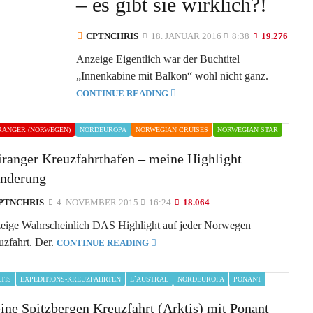
– es gibt sie wirklich?!
CPTNCHRIS
18. JANUAR 2016
8:38
19.276
Anzeige Eigentlich war der Buchtitel
„Innenkabine mit Balkon“ wohl nicht ganz.
CONTINUE READING
RANGER (NORWEGEN)
NORDEUROPA
NORWEGIAN CRUISES
NORWEGIAN STAR
iranger Kreuzfahrthafen – meine Highlight
nderung
PTNCHRIS
4. NOVEMBER 2015
16:24
18.064
eige Wahrscheinlich DAS Highlight auf jeder Norwegen
uzfahrt. Der.
CONTINUE READING
TIS
EXPEDITIONS-KREUZFAHRTEN
L`AUSTRAL
NORDEUROPA
PONANT
ine Spitzbergen Kreuzfahrt (Arktis) mit Ponant