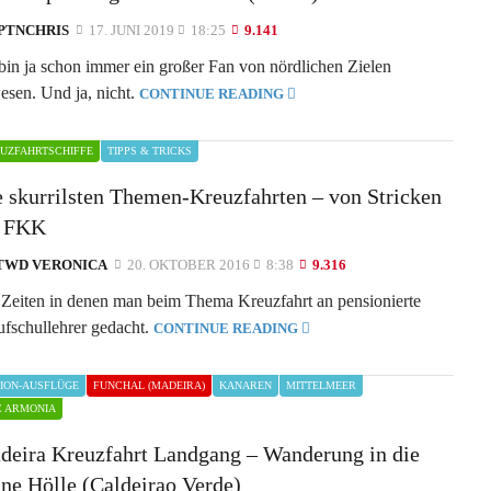
PTNCHRIS
17. JUNI 2019
18:25
9.141
 bin ja schon immer ein großer Fan von nördlichen Zielen
esen. Und ja, nicht.
CONTINUE READING
UZFAHRTSCHIFFE
TIPPS & TRICKS
e skurrilsten Themen-Kreuzfahrten – von Stricken
s FKK
TWD VERONICA
20. OKTOBER 2016
8:38
9.316
 Zeiten in denen man beim Thema Kreuzfahrt an pensionierte
ufschullehrer gedacht.
CONTINUE READING
ION-AUSFLÜGE
FUNCHAL (MADEIRA)
KANAREN
MITTELMEER
 ARMONIA
deira Kreuzfahrt Landgang – Wanderung in die
ne Hölle (Caldeirao Verde)