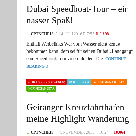
Dubai Speedboat-Tour – ein
nasser Spaß!
CPTNCHRIS
14. JULI 2016
7:55
9.698
Enthält Werbelinks Wer vom Wasser nicht genug
bekommen kann, dem sei für seinen Dubai „Landgang“
eine Speedboot-Tour zu empfehlen. Die.
CONTINUE
READING
GEIRANGER (NORWEGEN)
NORDEUROPA
NORWEGIAN CRUISES
NORWEGIAN STAR
Geiranger Kreuzfahrthafen –
meine Highlight Wanderung
CPTNCHRIS
4. NOVEMBER 2015
16:24
18.064