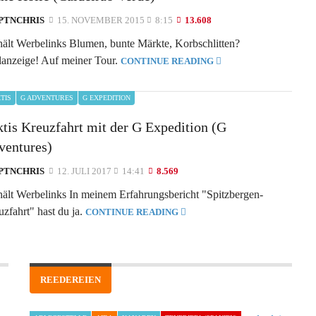
PTNCHRIS
15. NOVEMBER 2015
8:15
13.608
hält Werbelinks Blumen, bunte Märkte, Korbschlitten?
lanzeige! Auf meiner Tour.
CONTINUE READING
TIS
G ADVENTURES
G EXPEDITION
tis Kreuzfahrt mit der G Expedition (G
ventures)
PTNCHRIS
12. JULI 2017
14:41
8.569
hält Werbelinks In meinem Erfahrungsbericht "Spitzbergen-
zfahrt" hast du ja.
CONTINUE READING
REEDEREIEN