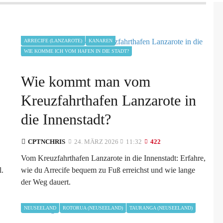
ARRECIFE (LANZAROTE)
KANAREN
WIE KOMME ICH VOM HAFEN IN DIE STADT?
Wie kommt man vom
Kreuzfahrthafen Lanzarote in
die Innenstadt?
CPTNCHRIS
24. MÄRZ 2026
11:32
422
Vom Kreuzfahrthafen Lanzarote in die Innenstadt: Erfahre,
l.
wie du Arrecife bequem zu Fuß erreichst und wie lange
der Weg dauert.
NEUSEELAND
ROTORUA (NEUSEELAND)
TAURANGA (NEUSEELAND)