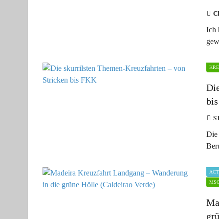
C
Ich
gew
KRE
Di
bi
S
Die
Ber
ACT
MSC
Ma
grü