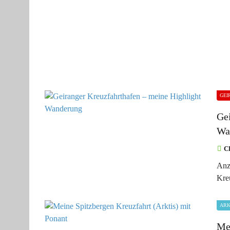
GEI
Ge
Wa
C
Anz
Kre
ARK
Me