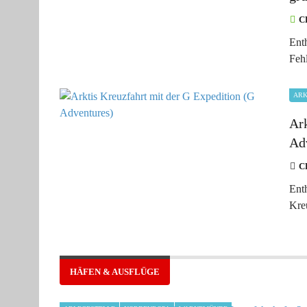
C
Ent
Feh
ARK
Ark
Ad
C
Ent
Kreu
HÄFEN & AUSFLÜGE