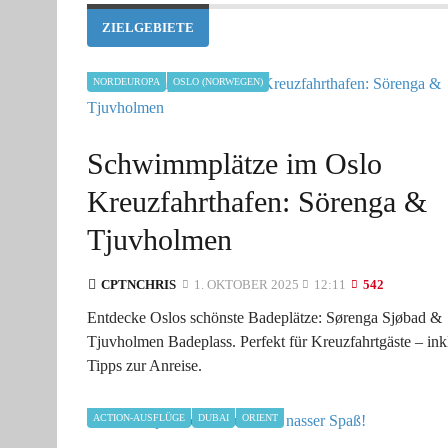
ZIELGEBIETE
NORDEUROPA
OSLO (NORWEGEN)
Schwimmplätze im Oslo
Kreuzfahrthafen: Sörenga &
Tjuvholmen
CPTNCHRIS
1. OKTOBER 2025
12:11
542
Entdecke Oslos schönste Badeplätze: Sørenga Sjøbad &
Tjuvholmen Badeplass. Perfekt für Kreuzfahrtgäste – ink
Tipps zur Anreise.
ACTION-AUSFLÜGE
DUBAI
ORIENT