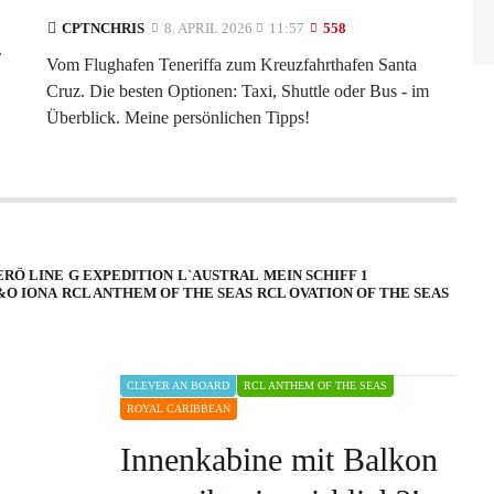
CPTNCHRIS
8. APRIL 2026
11:57
558
.
Vom Flughafen Teneriffa zum Kreuzfahrthafen Santa
Cruz. Die besten Optionen: Taxi, Shuttle oder Bus - im
Überblick. Meine persönlichen Tipps!
ERÖ LINE
G EXPEDITION
L`AUSTRAL
MEIN SCHIFF 1
&O IONA
RCL ANTHEM OF THE SEAS
RCL OVATION OF THE SEAS
CLEVER AN BOARD
RCL ANTHEM OF THE SEAS
ROYAL CARIBBEAN
Innenkabine mit Balkon