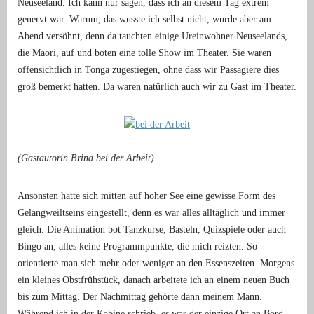
Neuseeland. Ich kann nur sagen, dass ich an diesem Tag extrem
genervt war. Warum, das wusste ich selbst nicht, wurde aber am
Abend versöhnt, denn da tauchten einige Ureinwohner Neuseelands,
die Maori, auf und boten eine tolle Show im Theater. Sie waren
offensichtlich in Tonga zugestiegen, ohne dass wir Passagiere dies
groß bemerkt hatten. Da waren natürlich auch wir zu Gast im Theater.
(Gastautorin Brina bei der Arbeit)
Ansonsten hatte sich mitten auf hoher See eine gewisse Form des
Gelangweiltseins eingestellt, denn es war alles alltäglich und immer
gleich. Die Animation bot Tanzkurse, Basteln, Quizspiele oder auch
Bingo an, alles keine Programmpunkte, die mich reizten. So
orientierte man sich mehr oder weniger an den Essenszeiten. Morgens
ein kleines Obstfrühstück, danach arbeitete ich an einem neuen Buch
bis zum Mittag. Der Nachmittag gehörte dann meinem Mann.
Während ich in der Kabine schrieb, es war der einzige Ort an Bord,