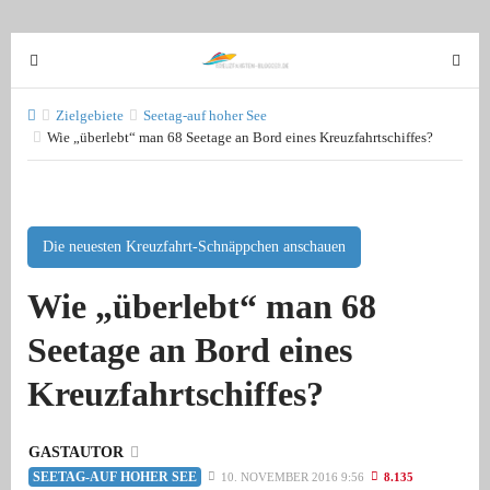
T
T
o
o
g
g
Zielgebiete
Seetag-auf hoher See
g
Wie „überlebt“ man 68 Seetage an Bord eines Kreuzfahrtschiffes?
g
l
l
e
e
n
n
a
a
Die neuesten Kreuzfahrt-Schnäppchen anschauen
v
v
Wie „überlebt“ man 68
i
i
g
g
Seetage an Bord eines
a
a
t
t
Kreuzfahrtschiffes?
i
i
o
o
n
GASTAUTOR
n
SEETAG-AUF HOHER SEE
10. NOVEMBER 2016 9:56
8.135