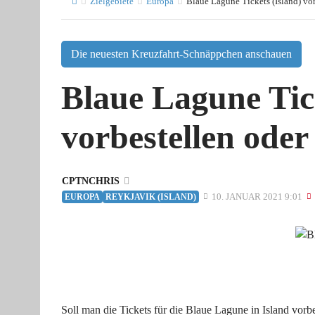
Zielgebiete
Europa
Blaue Lagune Tickets (Island) vor
Die neuesten Kreuzfahrt-Schnäppchen anschauen
Blaue Lagune Tic
vorbestellen oder
CPTNCHRIS
10. JANUAR 2021 9:01
EUROPA
REYKJAVIK (ISLAND)
Soll man die Tickets für die Blaue Lagune in Island vorb