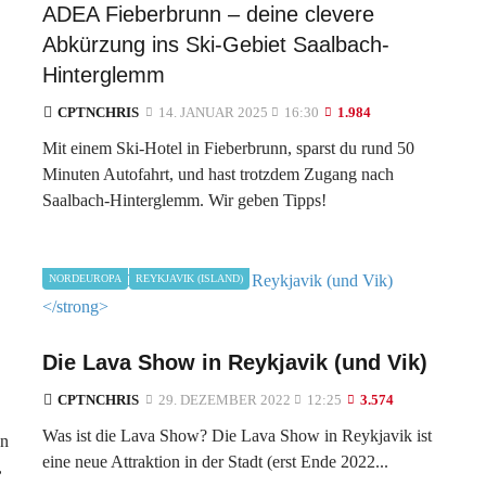
ADEA Fieberbrunn – deine clevere
Abkürzung ins Ski-Gebiet Saalbach-
Hinterglemm
CPTNCHRIS
14. JANUAR 2025
16:30
1.984
Mit einem Ski-Hotel in Fieberbrunn, sparst du rund 50
Minuten Autofahrt, und hast trotzdem Zugang nach
Saalbach-Hinterglemm. Wir geben Tipps!
NORDEUROPA
REYKJAVIK (ISLAND)
Die Lava Show in Reykjavik (und Vik)
CPTNCHRIS
29. DEZEMBER 2022
12:25
3.574
Was ist die Lava Show? Die Lava Show in Reykjavik ist
on
eine neue Attraktion in der Stadt (erst Ende 2022...
,