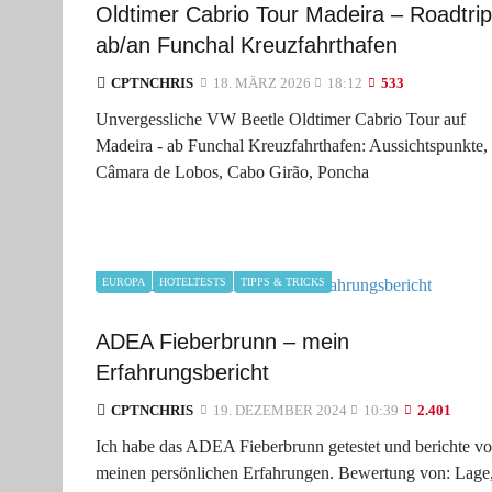
Oldtimer Cabrio Tour Madeira – Roadtrip
ab/an Funchal Kreuzfahrthafen
CPTNCHRIS
18. MÄRZ 2026
18:12
533
Unvergessliche VW Beetle Oldtimer Cabrio Tour auf
Madeira - ab Funchal Kreuzfahrthafen: Aussichtspunkte,
Câmara de Lobos, Cabo Girão, Poncha
EUROPA
HOTELTESTS
TIPPS & TRICKS
ADEA Fieberbrunn – mein
Erfahrungsbericht
CPTNCHRIS
19. DEZEMBER 2024
10:39
2.401
Ich habe das ADEA Fieberbrunn getestet und berichte v
meinen persönlichen Erfahrungen. Bewertung von: Lage