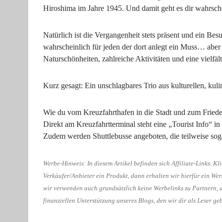
Hiroshima im Jahre 1945. Und damit geht es dir wahrsche
Natürlich ist die Vergangenheit stets präsent und ein B
wahrscheinlich für jeden der dort anlegt ein Muss… aber 
Naturschönheiten, zahlreiche Aktivitäten und eine vielfäl
Kurz gesagt: Ein unschlagbares Trio aus kulturellen, kuli
Wie du vom Kreuzfahrthafen in die Stadt und zum Frieden
Direkt am Kreuzfahrtterminal steht eine „Tourist Info“ 
Zudem werden Shuttlebusse angeboten, die teilweise soga
Werbe-Hinweis: In diesem Artikel befinden sich Affiliate-Links. Kl
Verkäufer/Anbieter ein Produkt, dann erhalten wir hierfür ein We
wir verwenden auch grundsätzlich keine Werbelinks zu Partnern, de
finanziellen Unterstützung unseres Blogs, den wir dir als Leser ge