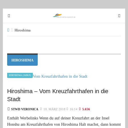
T
T
o
o
g
g
Hiroshima
g
g
l
l
e
e
n
n
HIROSHIMA
a
a
v
v
HIROSHIMA (JAPAN)
i
i
g
g
Hiroshima – Vom Kreuzfahrthafen in die
a
a
t
t
Stadt
i
i
STWD VERONICA
10. MÄRZ 2018
16:14
5.656
o
o
Enthält Werbelinks Wenn du auf deiner Kreuzfahrt an der Insel
n
n
Honshu am Kreuzfahrthafen von Hiroshima Halt machst, dann kommt