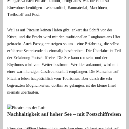
Mangareva nach Pitcairn kommt, bringt alles, was die rund 50
Einwohner benötigen: Lebensmittel, Baumaterial, Maschinen,
Treibstoff und Post.
Weil es auf Pitcairn keinen Hafen gibt, ankert das Schiff vor der
Küste, und die Fracht wird mit den traditionellen Longboats ans Ufer
gebracht. Auch Passagiere steigen so um – eine Erfahrung, die selbst
erfahrene Seereisende als einmalig beschreiben. Die Überfahrt ist Teil
der Erfahrung Postschiffreise: Die See kann rau sein, und der
Rhythmus wird vom Wetter bestimmt. Wer hier ankommt, wird mit
einer warmherzigen Gastfreundschaft empfangen. Die Menschen auf
Pitcairn leben hauptsächlich vom Tourismus, aber durch die sehr
begrenzten Möglichkeiten, dorthin zu gelangen, ist die kleine Insel
niemals überlaufen.
Nachhaltigkeit auf hoher See
–
mit Postschiffreisen
Einer der größten Unterschiede zwischen einer Südseekreuzfahrt auf