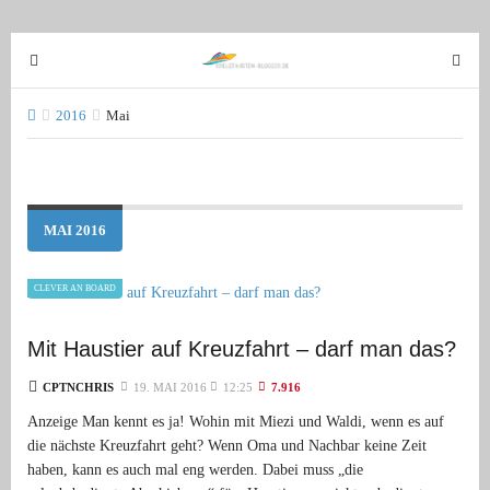
T
T
o
o
g
g
2016
Mai
g
g
l
l
e
e
n
n
MAI 2016
a
a
v
v
CLEVER AN BOARD
i
i
g
g
Mit Haustier auf Kreuzfahrt – darf man das?
a
a
t
t
CPTNCHRIS
19. MAI 2016
12:25
7.916
i
i
Anzeige Man kennt es ja! Wohin mit Miezi und Waldi, wenn es auf
o
o
die nächste Kreuzfahrt geht? Wenn Oma und Nachbar keine Zeit
n
n
haben, kann es auch mal eng werden. Dabei muss „die