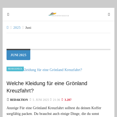
T
T
o
o
g
g
2025
Juni
g
g
l
l
e
e
n
n
JUNI 2025
a
a
v
v
REISEGEPÄCK
i
i
g
g
Welche Kleidung für eine Grönland
a
a
t
t
Kreuzfahrt?
i
i
REDAKTION
5. JUNI 2025
21:36
3.287
o
o
Anzeige Für eine Grönland Kreuzfahrt solltest du deinen Koffer
n
n
sorgfältig packen. Du brauchst auch einige Dinge, die du sonst