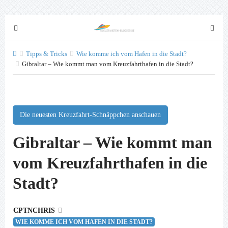
T
T
o
o
g
g
Tipps & Tricks
Wie komme ich vom Hafen in die Stadt?
g
Gibraltar – Wie kommt man vom Kreuzfahrthafen in die Stadt?
g
l
l
e
e
n
n
a
a
Die neuesten Kreuzfahrt-Schnäppchen anschauen
v
v
Gibraltar – Wie kommt man
i
i
g
g
vom Kreuzfahrthafen in die
a
a
t
t
Stadt?
i
i
o
o
n
CPTNCHRIS
n
WIE KOMME ICH VOM HAFEN IN DIE STADT?