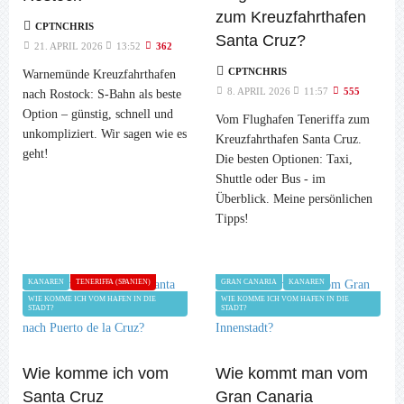
zum Kreuzfahrthafen
CPTNCHRIS
Santa Cruz?
21. APRIL 2026
13:52
362
CPTNCHRIS
Warnemünde Kreuzfahrthafen
8. APRIL 2026
11:57
555
nach Rostock: S-Bahn als beste
Option – günstig, schnell und
Vom Flughafen Teneriffa zum
unkompliziert. Wir sagen wie es
Kreuzfahrthafen Santa Cruz.
geht!
Die besten Optionen: Taxi,
Shuttle oder Bus - im
Überblick. Meine persönlichen
Tipps!
KANAREN
TENERIFFA (SPANIEN)
GRAN CANARIA
KANAREN
WIE KOMME ICH VOM HAFEN IN DIE
WIE KOMME ICH VOM HAFEN IN DIE
STADT?
STADT?
Wie komme ich vom
Wie kommt man vom
Santa Cruz
Gran Canaria