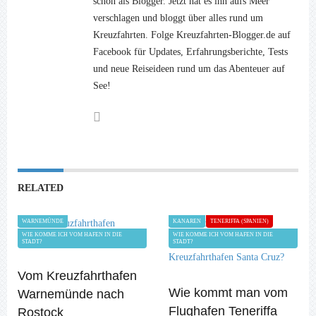
schon als Blogger. Jetzt hat es ihn aufs Meer
verschlagen und bloggt über alles rund um
Kreuzfahrten. Folge Kreuzfahrten-Blogger.de auf
Facebook für Updates, Erfahrungsberichte, Tests
und neue Reiseideen rund um das Abenteuer auf
See!
RELATED
WARNEMÜNDE
KANAREN
TENERIFFA (SPANIEN)
WIE KOMME ICH VOM HAFEN IN DIE
WIE KOMME ICH VOM HAFEN IN DIE
STADT?
STADT?
Vom Kreuzfahrthafen
Wie kommt man vom
Warnemünde nach
Flughafen Teneriffa
Rostock