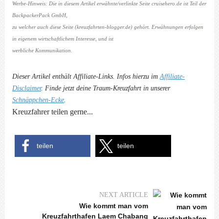
Werbe-Hinweis: Die in diesem Artikel erwähnte/verlinkte Seite cruisehero.de ist Teil der
BackpackerPack GmbH,
zu welcher auch diese Seite (kreuzfahrten-blogger.de) gehört. Erwähnungen erfolgen
in eigenem wirtschaftlichem Interesse, und ist
werbliche Kommunikation.
Dieser Artikel enthält Affiliate-Links. Infos hierzu im
Affiliate-
Disclaimer
. Finde jetzt deine Traum-Kreuzfahrt in unserer
Schnäppchen-Ecke
.
Kreuzfahrer teilen gerne...
teilen
teilen
NEXT ARTICLE
Wie kommt man vom
Kreuzfahrthafen Laem Chabang