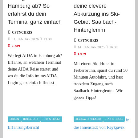
Hamburg ab? So
deine clevere
erfährst du dein
Abkürzung ins Ski-
Terminal ganz einfach
Gebiet Saalbach-
Hinterglemm
CPTNCHRIS
31. JANUAR 2026
13:39
CPTNCHRIS
2.289
14. JANUAR 2025
16:30
1.979
Wo legt AIDA in Hamburg ab?
Erfahre, an welchem Terminal
Mit einem Ski-Hotel in
deine AIDA Reise startet und
Fieberbrunn, sparst du rund 50
wo du die Info im myAIDA
Minuten Autofahrt, und hast
Login ganz einfach findest.
trotzdem Zugang nach
Saalbach-Hinterglemm. Wir
geben Tipps!
EUROPA
HOTELTESTS
TIPPS & TRICKS
REYKJAVIK (ISLAND)
TIPPS & TRICKS