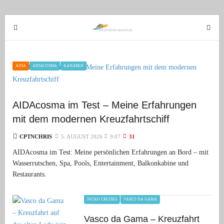
T
T
o
o
g
g
g
g
AIDA
AIDACOSMA
KANAREN
l
l
e
e
n
n
AIDAcosma im Test – Meine Erfahrungen
a
a
mit dem modernen Kreuzfahrtschiff
v
v
i
i
CPTNCHRIS
5. AUGUST 2026
9:07
31
g
g
AIDAcosma im Test: Meine persönlichen Erfahrungen an Bord – mit
a
a
Wasserrutschen, Spa, Pools, Entertainment, Balkonkabine und
t
t
Restaurants.
i
i
o
o
NICKO CRUISES
VASCO DA GAMA
n
n
Vasco da Gama – Kreuzfahrt