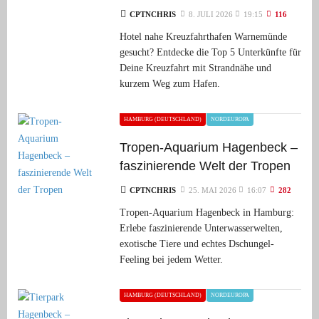
CPTNCHRIS
8. JULI 2026
19:15
116
Hotel nahe Kreuzfahrthafen Warnemünde
gesucht? Entdecke die Top 5 Unterkünfte für
Deine Kreuzfahrt mit Strandnähe und
kurzem Weg zum Hafen.
HAMBURG (DEUTSCHLAND)
NORDEUROPA
Tropen-Aquarium Hagenbeck –
faszinierende Welt der Tropen
CPTNCHRIS
25. MAI 2026
16:07
282
Tropen-Aquarium Hagenbeck in Hamburg:
Erlebe faszinierende Unterwasserwelten,
exotische Tiere und echtes Dschungel-
Feeling bei jedem Wetter.
HAMBURG (DEUTSCHLAND)
NORDEUROPA