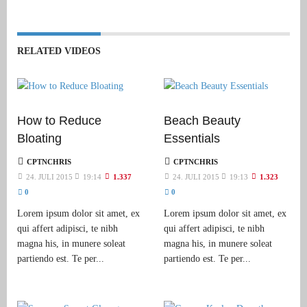
RELATED VIDEOS
How to Reduce
Beach Beauty
Bloating
Essentials
CPTNCHRIS
CPTNCHRIS
24. JULI 2015
19:14
1.337
24. JULI 2015
19:13
1.323
0
0
Lorem ipsum dolor sit amet, ex
Lorem ipsum dolor sit amet, ex
qui affert adipisci, te nibh
qui affert adipisci, te nibh
magna his, in munere soleat
magna his, in munere soleat
partiendo est. Te per...
partiendo est. Te per...