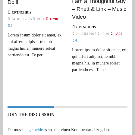
I am a Thoughtful Guy
Doll!
– Rhett & Link – Music
CPTNCHRIS
Video
24. JULI 2015
19:11
1.298
0
CPTNCHRIS
24. JULI 2015
19:10
1.320
Lorem ipsum dolor sit amet, ex
0
qui affert adipisci, te nibh
magna his, in munere soleat
Lorem ipsum dolor sit amet, ex
partiendo est. Te per...
qui affert adipisci, te nibh
magna his, in munere soleat
partiendo est. Te per...
JOIN THE DISCUSSION
Du musst
angemeldet
sein, um einen Kommentar abzugeben.