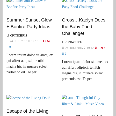
Summer Sunset Glow
Gross…Kaelyn Does
+ Bonfire Party Ideas
the Baby Food
Challenge!
CPTNCHRIS
24. JULI 2015
19:13
1.234
CPTNCHRIS
0
24. JULI 2015
19:12
1.267
0
Lorem ipsum dolor sit amet, ex
qui affert adipisci, te nibh
Lorem ipsum dolor sit amet, ex
magna his, in munere soleat
qui affert adipisci, te nibh
partiendo est. Te per...
magna his, in munere soleat
partiendo est. Te per...
Escape of the Living