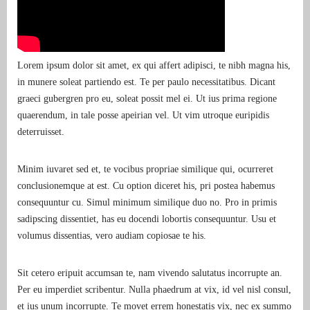
Lorem ipsum dolor sit amet, ex qui affert adipisci, te nibh magna his,
in munere soleat partiendo est. Te per paulo necessitatibus. Dicant
graeci gubergren pro eu, soleat possit mel ei. Ut ius prima regione
quaerendum, in tale posse apeirian vel. Ut vim utroque euripidis
deterruisset.
Minim iuvaret sed et, te vocibus propriae similique qui, ocurreret
conclusionemque at est. Cu option diceret his, pri postea habemus
consequuntur cu. Simul minimum similique duo no. Pro in primis
sadipscing dissentiet, has eu docendi lobortis consequuntur. Usu et
volumus dissentias, vero audiam copiosae te his.
Sit cetero eripuit accumsan te, nam vivendo salutatus incorrupte an.
Per eu imperdiet scribentur. Nulla phaedrum at vix, id vel nisl consul,
et ius unum incorrupte. Te movet errem honestatis vix, nec ex summo