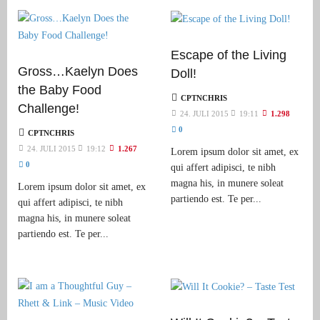
Escape of the Living
Gross…Kaelyn Does
Doll!
the Baby Food
CPTNCHRIS
Challenge!
24. JULI 2015
19:11
1.298
0
CPTNCHRIS
24. JULI 2015
19:12
1.267
Lorem ipsum dolor sit amet, ex
0
qui affert adipisci, te nibh
magna his, in munere soleat
Lorem ipsum dolor sit amet, ex
partiendo est. Te per...
qui affert adipisci, te nibh
magna his, in munere soleat
partiendo est. Te per...