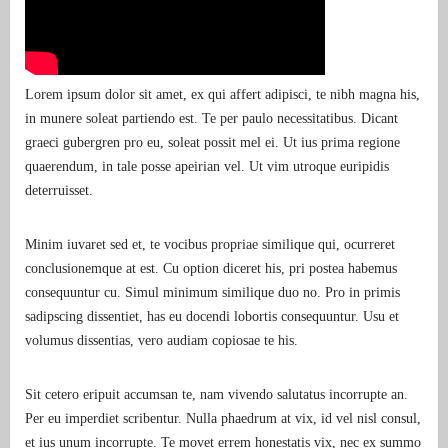
Lorem ipsum dolor sit amet, ex qui affert adipisci, te nibh magna his,
in munere soleat partiendo est. Te per paulo necessitatibus. Dicant
graeci gubergren pro eu, soleat possit mel ei. Ut ius prima regione
quaerendum, in tale posse apeirian vel. Ut vim utroque euripidis
deterruisset.
Minim iuvaret sed et, te vocibus propriae similique qui, ocurreret
conclusionemque at est. Cu option diceret his, pri postea habemus
consequuntur cu. Simul minimum similique duo no. Pro in primis
sadipscing dissentiet, has eu docendi lobortis consequuntur. Usu et
volumus dissentias, vero audiam copiosae te his.
Sit cetero eripuit accumsan te, nam vivendo salutatus incorrupte an.
Per eu imperdiet scribentur. Nulla phaedrum at vix, id vel nisl consul,
et ius unum incorrupte. Te movet errem honestatis vix, nec ex summo