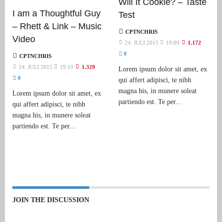
Will It Cookie? – Taste
I am a Thoughtful Guy
Test
– Rhett & Link – Music
CPTNCHRIS
Video
24. JULI 2015
19:09
1.172
0
CPTNCHRIS
24. JULI 2015
19:10
1.320
Lorem ipsum dolor sit amet, ex
0
qui affert adipisci, te nibh
magna his, in munere soleat
Lorem ipsum dolor sit amet, ex
partiendo est. Te per...
qui affert adipisci, te nibh
magna his, in munere soleat
partiendo est. Te per...
JOIN THE DISCUSSION