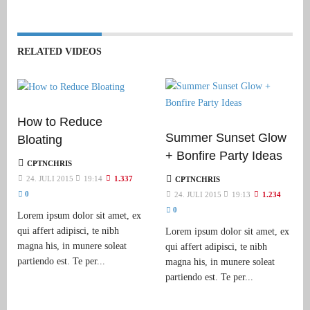
RELATED VIDEOS
How to Reduce
Summer Sunset Glow
Bloating
+ Bonfire Party Ideas
CPTNCHRIS
24. JULI 2015
19:14
1.337
CPTNCHRIS
0
24. JULI 2015
19:13
1.234
0
Lorem ipsum dolor sit amet, ex
qui affert adipisci, te nibh
Lorem ipsum dolor sit amet, ex
magna his, in munere soleat
qui affert adipisci, te nibh
partiendo est. Te per...
magna his, in munere soleat
partiendo est. Te per...