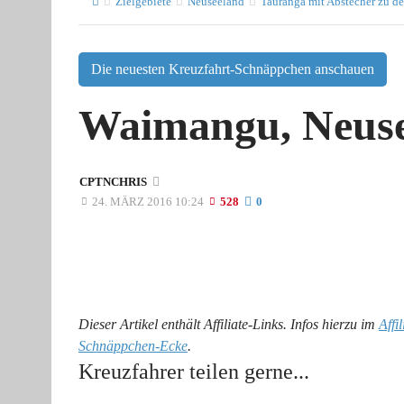
Zielgebiete
Neuseeland
Tauranga mit Abstecher zu d
Die neuesten Kreuzfahrt-Schnäppchen anschauen
Waimangu, Neus
CPTNCHRIS
24. MÄRZ 2016 10:24
528
0
Dieser Artikel enthält Affiliate-Links. Infos hierzu im
Affi
Schnäppchen-Ecke
.
Kreuzfahrer teilen gerne...