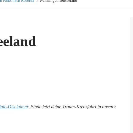
en Parks nach Rotorua
Waimangu, Neuseeland
eeland
liate-Disclaimer
. Finde jetzt deine Traum-Kreuzfahrt in unserer