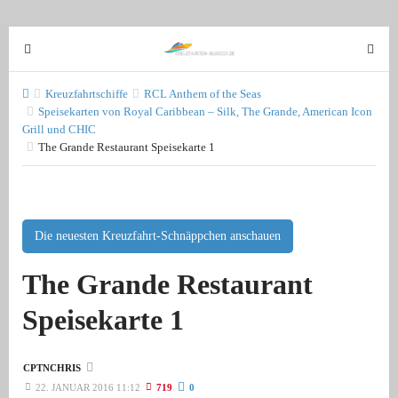
T
T
o
o
g
g
Kreuzfahrtschiffe
RCL Anthem of the Seas
g
Speisekarten von Royal Caribbean – Silk, The Grande, American Icon
g
Grill und CHIC
l
l
The Grande Restaurant Speisekarte 1
e
e
n
n
a
a
v
v
Die neuesten Kreuzfahrt-Schnäppchen anschauen
i
i
g
g
The Grande Restaurant
a
a
t
t
Speisekarte 1
i
i
o
o
n
n
CPTNCHRIS
22. JANUAR 2016 11:12
719
0