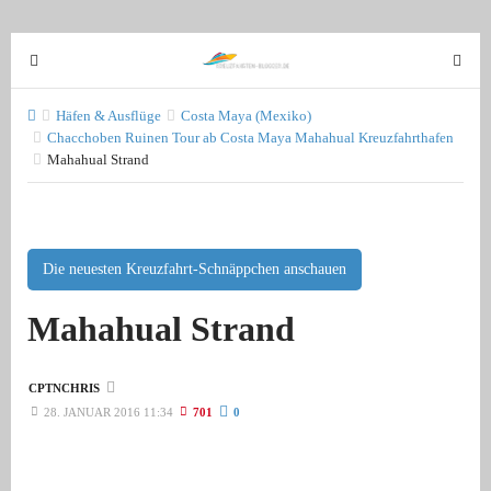
T
T
o
o
g
g
Häfen & Ausflüge
Costa Maya (Mexiko)
g
Chacchoben Ruinen Tour ab Costa Maya Mahahual Kreuzfahrthafen
g
Mahahual Strand
l
l
e
e
n
n
a
a
v
Die neuesten Kreuzfahrt-Schnäppchen anschauen
v
i
i
Mahahual Strand
g
g
a
a
t
t
CPTNCHRIS
i
i
28. JANUAR 2016 11:34
701
0
o
o
n
n