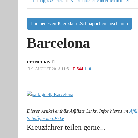
Tipps & Tricks
Wie komme ich vom Hafen in die Stadt?
Die neuesten Kreuzfahrt-Schnäppchen anschauen
Barcelona
CPTNCHRIS
9. AUGUST 2018 11:51
544
0
Dieser Artikel enthält Affiliate-Links. Infos hierzu im
Affi
Schnäppchen-Ecke
.
Kreuzfahrer teilen gerne...