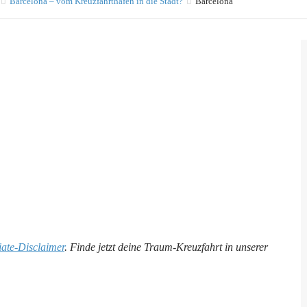
Barcelona – vom Kreuzfahrthafen in die Stadt?
Barcelona
liate-Disclaimer
. Finde jetzt deine Traum-Kreuzfahrt in unserer