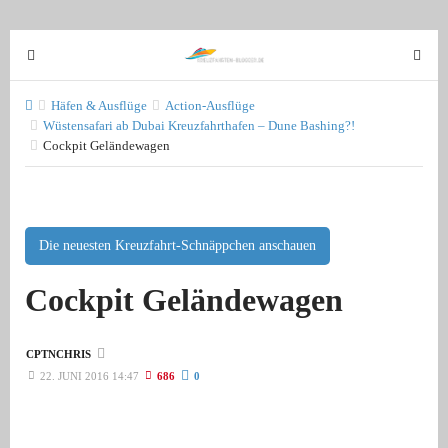
T
T
o
o
g
g
Häfen & Ausflüge
Action-Ausflüge
g
Wüstensafari ab Dubai Kreuzfahrthafen – Dune Bashing?!
g
Cockpit Geländewagen
l
l
e
e
n
n
a
a
v
Die neuesten Kreuzfahrt-Schnäppchen anschauen
v
i
i
Cockpit Geländewagen
g
g
a
a
t
t
CPTNCHRIS
i
i
22. JUNI 2016 14:47
686
0
o
o
n
n