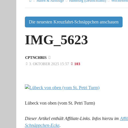
Häfen & Ausflüge
Hamburg (Deutschland)
Wochenende
Die neuesten Kreuzfahrt-Schnäppchen anschauen
IMG_5623
CPTNCHRIS
3. OKTOBER 2025 15:57
103
Lübeck von oben (vom St. Petri Turm)
Dieser Artikel enthält Affiliate-Links. Infos hierzu im
Affi
Schnäppchen-Ecke
.