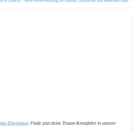
 in Lübeck – Mein Reisevorschlag für Genuss, Geschichte und maritimes Flair
liate-Disclaimer
. Finde jetzt deine Traum-Kreuzfahrt in unserer