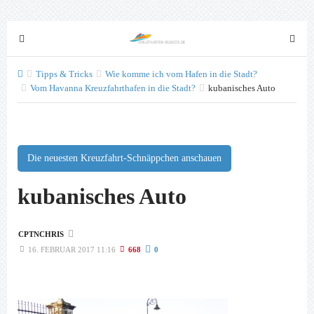
T
T
o
o
g
g
Tipps & Tricks
Wie komme ich vom Hafen in die Stadt?
g
Vom Havanna Kreuzfahrthafen in die Stadt?
kubanisches Auto
g
l
l
e
e
n
n
a
a
Die neuesten Kreuzfahrt-Schnäppchen anschauen
v
v
kubanisches Auto
i
i
g
g
a
a
CPTNCHRIS
t
t
16. FEBRUAR 2017 11:16
668
0
i
i
o
o
n
n