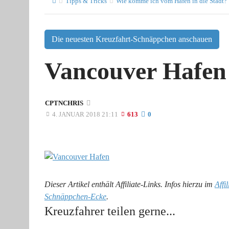
Tipps & Tricks
Wie komme ich vom Hafen in die Stadt?
Die neuesten Kreuzfahrt-Schnäppchen anschauen
Vancouver Hafen
CPTNCHRIS
4. JANUAR 2018 21:11
613
0
Dieser Artikel enthält Affiliate-Links. Infos hierzu im
Affi
Schnäppchen-Ecke
.
Kreuzfahrer teilen gerne...