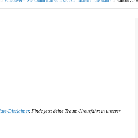
Vancouver – Wie kommt man vom Kreuzfahrthafen in die Stadt?
Vancouver H
liate-Disclaimer
. Finde jetzt deine Traum-Kreuzfahrt in unserer