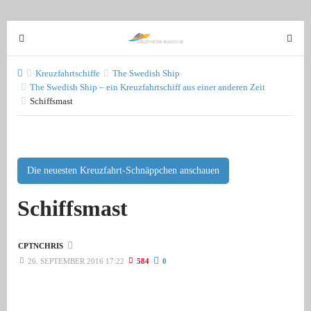
T
T
o
o
g
g
Kreuzfahrtschiffe
The Swedish Ship
g
The Swedish Ship – ein Kreuzfahrtschiff aus einer anderen Zeit
g
Schiffsmast
l
l
e
e
n
n
a
a
v
Die neuesten Kreuzfahrt-Schnäppchen anschauen
v
i
i
Schiffsmast
g
g
a
a
t
t
CPTNCHRIS
i
i
26. SEPTEMBER 2016 17:22
584
0
o
o
n
n