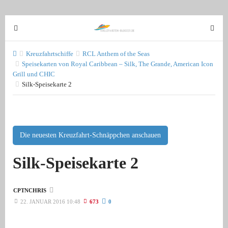
T
T
o
o
g
g
Kreuzfahrtschiffe
RCL Anthem of the Seas
g
Speisekarten von Royal Caribbean – Silk, The Grande, American Icon
g
Grill und CHIC
l
l
Silk-Speisekarte 2
e
e
n
n
a
a
v
v
Die neuesten Kreuzfahrt-Schnäppchen anschauen
i
i
g
g
Silk-Speisekarte 2
a
a
t
t
i
i
CPTNCHRIS
o
o
22. JANUAR 2016 10:48
673
0
n
n