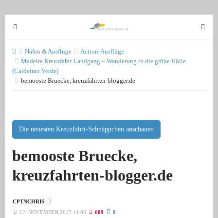
T
T
o
o
g
g
Häfen & Ausflüge
Action-Ausflüge
g
Madeira Kreuzfahrt Landgang – Wanderung in die grüne Hölle
g
(Caldeirao Verde)
l
l
bemooste Bruecke, kreuzfahrten-blogger.de
e
e
n
n
a
a
v
v
Die neuesten Kreuzfahrt-Schnäppchen anschauen
i
i
g
g
bemooste Bruecke,
a
a
t
t
kreuzfahrten-blogger.de
i
i
o
o
n
n
CPTNCHRIS
12. NOVEMBER 2015 14:05
609
0