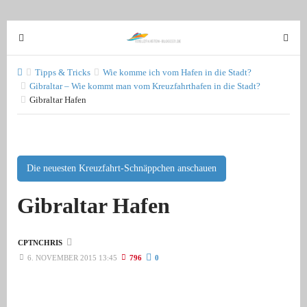
T
T
o
o
g
g
Tipps & Tricks
Wie komme ich vom Hafen in die Stadt?
g
Gibraltar – Wie kommt man vom Kreuzfahrthafen in die Stadt?
g
Gibraltar Hafen
l
l
e
e
n
n
a
a
v
Die neuesten Kreuzfahrt-Schnäppchen anschauen
v
i
i
Gibraltar Hafen
g
g
a
a
t
t
CPTNCHRIS
i
i
6. NOVEMBER 2015 13:45
796
0
o
o
n
n