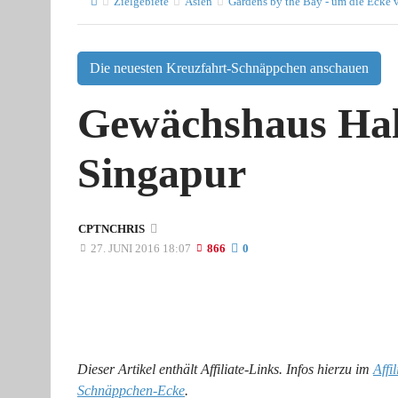
Zielgebiete
Asien
Gardens by the Bay - um die Ecke 
Die neuesten Kreuzfahrt-Schnäppchen anschauen
Gewächshaus Hal
Singapur
CPTNCHRIS
27. JUNI 2016 18:07
866
0
Dieser Artikel enthält Affiliate-Links. Infos hierzu im
Affi
Schnäppchen-Ecke
.