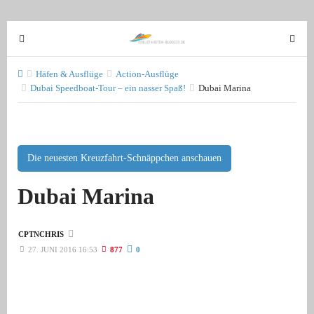
T
T
o
o
g
g
Häfen & Ausflüge
Action-Ausflüge
g
Dubai Speedboat-Tour – ein nasser Spaß!
Dubai Marina
g
l
l
e
e
n
n
a
a
Die neuesten Kreuzfahrt-Schnäppchen anschauen
v
v
Dubai Marina
i
i
g
g
a
a
CPTNCHRIS
t
t
27. JUNI 2016 16:53
877
0
i
i
o
o
n
n