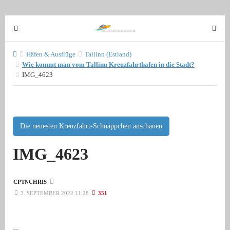
T
T
o
o
g
g
Häfen & Ausflüge
Tallinn (Estland)
g
Wie kommt man vom Tallinn Kreuzfahrthafen in die Stadt?
g
IMG_4623
l
l
e
e
n
n
a
a
v
Die neuesten Kreuzfahrt-Schnäppchen anschauen
v
i
i
IMG_4623
g
g
a
a
t
t
CPTNCHRIS
i
i
3. SEPTEMBER 2022 11:28
351
o
o
n
n