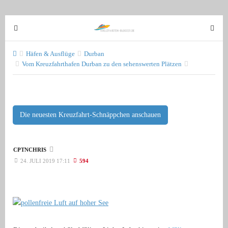
T
T
o
o
g
g
Häfen & Ausflüge
Durban
g
Vom Kreuzfahrthafen Durban zu den sehenswerten Plätzen
g
l
l
e
e
n
n
a
a
Die neuesten Kreuzfahrt-Schnäppchen anschauen
v
v
i
i
g
g
CPTNCHRIS
a
24. JULI 2019 17:11
594
a
t
t
i
i
o
o
n
n