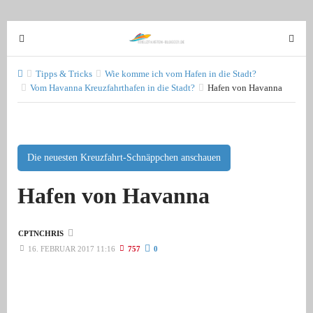
T
T
o
o
g
g
Tipps & Tricks
Wie komme ich vom Hafen in die Stadt?
g
Vom Havanna Kreuzfahrthafen in die Stadt?
Hafen von Havanna
g
l
l
e
e
n
n
a
a
Die neuesten Kreuzfahrt-Schnäppchen anschauen
v
v
Hafen von Havanna
i
i
g
g
a
a
CPTNCHRIS
t
t
16. FEBRUAR 2017 11:16
757
0
i
i
o
o
n
n