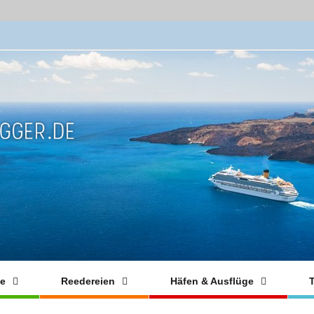
fe
Reedereien
Häfen & Ausflüge
T