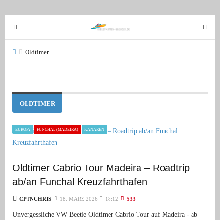
T
T
o
o
g
g
Oldtimer
g
g
l
l
e
e
n
n
OLDTIMER
a
a
v
v
EUROPA
FUNCHAL (MADEIRA)
KANAREN
i
i
g
g
a
a
Oldtimer Cabrio Tour Madeira – Roadtrip
t
t
i
i
ab/an Funchal Kreuzfahrthafen
o
o
CPTNCHRIS
18. MÄRZ 2026
18:12
533
n
n
Unvergessliche VW Beetle Oldtimer Cabrio Tour auf Madeira - ab