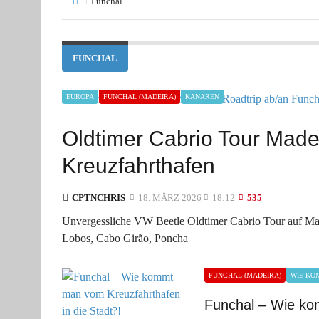
Funchal
FUNCHAL
EUROPA
FUNCHAL (MADEIRA)
KANAREN
Oldtimer Cabrio Tour Made
Kreuzfahrthafen
CPTNCHRIS
18. MÄRZ 2026
18:12
535
Unvergessliche VW Beetle Oldtimer Cabrio Tour auf Mad
Lobos, Cabo Girão, Poncha
FUNCHAL (MADEIRA)
WIE KOM
Funchal – Wie ko