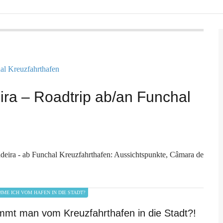
ira – Roadtrip ab/an Funchal
eira - ab Funchal Kreuzfahrthafen: Aussichtspunkte, Câmara de
ME ICH VOM HAFEN IN DIE STADT?
mmt man vom Kreuzfahrthafen in die Stadt?!