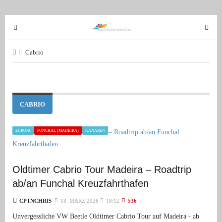
T
T
o
o
g
g
Cabrio
g
g
l
l
e
e
n
n
CABRIO
a
a
v
v
EUROPA
FUNCHAL (MADEIRA)
KANAREN
i
i
g
g
a
a
Oldtimer Cabrio Tour Madeira – Roadtrip
t
t
i
i
ab/an Funchal Kreuzfahrthafen
o
o
CPTNCHRIS
18. MÄRZ 2026
18:12
536
n
n
Unvergessliche VW Beetle Oldtimer Cabrio Tour auf Madeira - ab