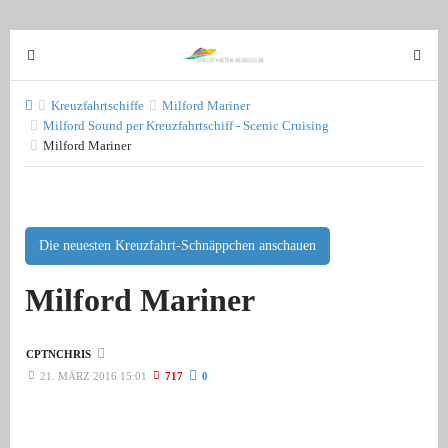
T
T
o
o
g
g
Kreuzfahrtschiffe
Milford Mariner
g
Milford Sound per Kreuzfahrtschiff - Scenic Cruising
g
Milford Mariner
l
l
e
e
n
n
a
a
v
Die neuesten Kreuzfahrt-Schnäppchen anschauen
v
i
i
Milford Mariner
g
g
a
a
t
t
CPTNCHRIS
i
i
21. MÄRZ 2016 15:01
717
0
o
o
n
n