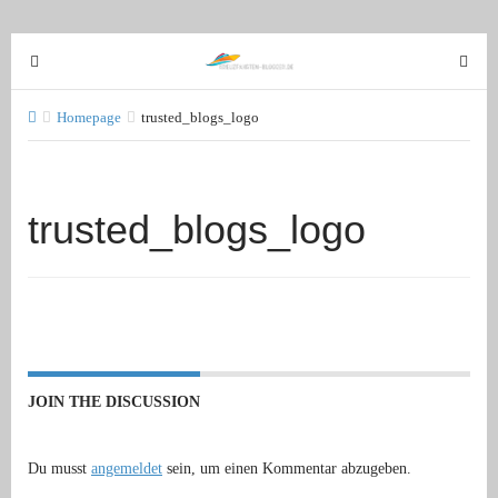
T
T
o
o
g
g
Homepage
trusted_blogs_logo
g
g
l
l
e
e
trusted_blogs_logo
n
n
a
a
v
v
i
i
g
g
a
a
t
t
JOIN THE DISCUSSION
i
i
o
o
n
n
Du musst
angemeldet
sein, um einen Kommentar abzugeben.