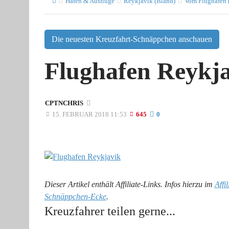
Häfen & Ausflüge
Reykjavik (Island)
Vom Flughafen (
Die neuesten Kreuzfahrt-Schnäppchen anschauen
Flughafen Reykj
CPTNCHRIS
15. FEBRUAR 2018 11:53
645
0
Dieser Artikel enthält Affiliate-Links. Infos hierzu im
Affi
Schnäppchen-Ecke
.
Kreuzfahrer teilen gerne...