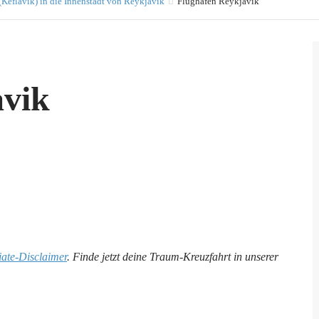
Keflavik) in die Innenstadt von Reykjavik
Flughafen Reykjavik
avik
liate-Disclaimer
. Finde jetzt deine Traum-Kreuzfahrt in unserer