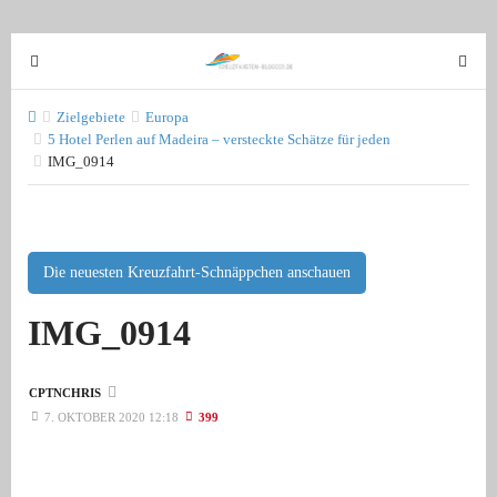
T
T
o
o
g
g
Zielgebiete
Europa
g
5 Hotel Perlen auf Madeira – versteckte Schätze für jeden
g
IMG_0914
l
l
e
e
n
n
a
a
v
Die neuesten Kreuzfahrt-Schnäppchen anschauen
v
i
i
IMG_0914
g
g
a
a
t
t
CPTNCHRIS
i
i
7. OKTOBER 2020 12:18
399
o
o
n
n