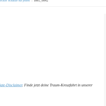
teckte Schätze für jeden
IMG_0842
liate-Disclaimer
. Finde jetzt deine Traum-Kreuzfahrt in unserer