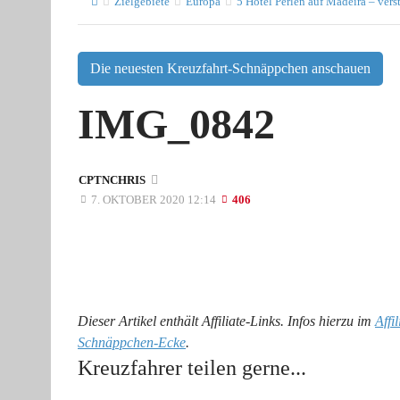
Zielgebiete
Europa
5 Hotel Perlen auf Madeira – vers
Die neuesten Kreuzfahrt-Schnäppchen anschauen
IMG_0842
CPTNCHRIS
7. OKTOBER 2020 12:14
406
Dieser Artikel enthält Affiliate-Links. Infos hierzu im
Affi
Schnäppchen-Ecke
.
Kreuzfahrer teilen gerne...